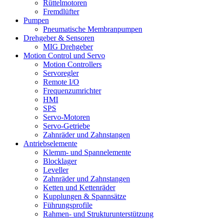
Rüttelmotoren
Fremdlüfter
Pumpen
Pneumatische Membranpumpen
Drehgeber & Sensoren
MIG Drehgeber
Motion Control und Servo
Motion Controllers
Servoregler
Remote I/O
Frequenzumrichter
HMI
SPS
Servo-Motoren
Servo-Getriebe
Zahnräder und Zahnstangen
Antriebselemente
Klemm- und Spannelemente
Blocklager
Leveller
Zahnräder und Zahnstangen
Ketten und Kettenräder
Kupplungen & Spannsätze
Führungsprofile
Rahmen- und Strukturunterstützung