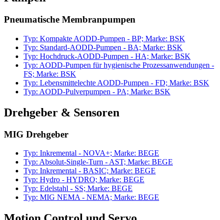
Pneumatische Membranpumpen
Typ: Kompakte AODD-Pumpen - BP; Marke: BSK
Typ: Standard-AODD-Pumpen - BA; Marke: BSK
Typ: Hochdruck-AODD-Pumpen - HA; Marke: BSK
Typ: AODD-Pumpen für hygienische Prozessanwendungen -
FS; Marke: BSK
Typ: Lebensmittelechte AODD-Pumpen - FD; Marke: BSK
Typ: AODD-Pulverpumpen - PA; Marke: BSK
Drehgeber & Sensoren
MIG Drehgeber
Typ: Inkremental - NOVA+; Marke: BEGE
Typ: Absolut-Single-Turn - AST; Marke: BEGE
Typ: Inkremental - BASIC; Marke: BEGE
Typ: Hydro - HYDRO; Marke: BEGE
Typ: Edelstahl - SS; Marke: BEGE
Typ: MIG NEMA - NEMA; Marke: BEGE
Motion Control und Servo