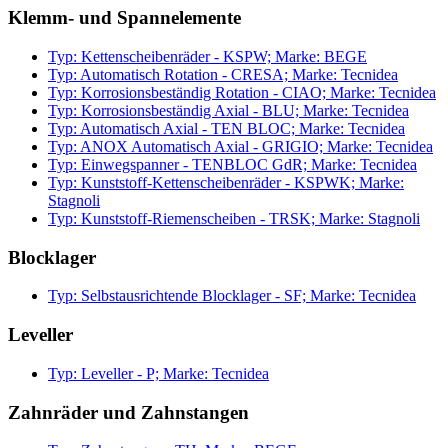
Klemm- und Spannelemente
Typ: Kettenscheibenräder - KSPW; Marke: BEGE
Typ: Automatisch Rotation - CRESA; Marke: Tecnidea
Typ: Korrosionsbeständig Rotation - CIAO; Marke: Tecnidea
Typ: Korrosionsbeständig Axial - BLU; Marke: Tecnidea
Typ: Automatisch Axial - TEN BLOC; Marke: Tecnidea
Typ: ANOX Automatisch Axial - GRIGIO; Marke: Tecnidea
Typ: Einwegspanner - TENBLOC GdR; Marke: Tecnidea
Typ: Kunststoff-Kettenscheibenräder - KSPWK; Marke:
Stagnoli
Typ: Kunststoff-Riemenscheiben - TRSK; Marke: Stagnoli
Blocklager
Typ: Selbstausrichtende Blocklager - SF; Marke: Tecnidea
Leveller
Typ: Leveller - P; Marke: Tecnidea
Zahnräder und Zahnstangen