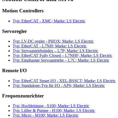
Motion Controllers
Typ: EtherCAT - XMC; Marke: LS Electric
Servoregler
Typ: LV-DC-regler - PHOX; Marke: LS Electric
Typ: EtherCAT - L7NH; Marke: LS Electric
Typ: Servoantriebsindex – L7P; Marke: LS Electric
Typ: EtherCAT Fully Closed – L7NHF; Marke: LS Electric
Typ: Einphasige Servoantriebe – L7C; Marke: LS Electric
Remote I/O
Typ: EtherCAT Smart I/O - XEL-BSSCT; Marke: LS Electric
Typ: Standalone-Typ für I/O - APS; Marke: LS Electric
Frequenzumrichter
Typ: Hochleistung - S100; Marke: LS Electric
Typ: Lüfter & Pumpe - H100; Marke: LS Electric
Typ: Micro - M100; Marke: LS Electric