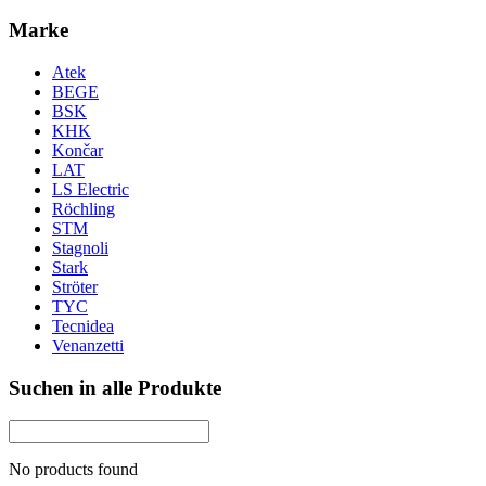
Marke
Atek
BEGE
BSK
KHK
Končar
LAT
LS Electric
Röchling
STM
Stagnoli
Stark
Ströter
TYC
Tecnidea
Venanzetti
Suchen in alle Produkte
No products found