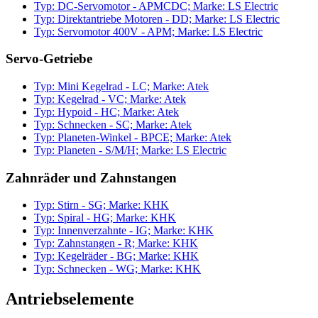
Typ: DC-Servomotor - APMCDC; Marke: LS Electric
Typ: Direktantriebe Motoren - DD; Marke: LS Electric
Typ: Servomotor 400V - APM; Marke: LS Electric
Servo-Getriebe
Typ: Mini Kegelrad - LC; Marke: Atek
Typ: Kegelrad - VC; Marke: Atek
Typ: Hypoid - HC; Marke: Atek
Typ: Schnecken - SC; Marke: Atek
Typ: Planeten-Winkel - BPCE; Marke: Atek
Typ: Planeten - S/M/H; Marke: LS Electric
Zahnräder und Zahnstangen
Typ: Stirn - SG; Marke: KHK
Typ: Spiral - HG; Marke: KHK
Typ: Innenverzahnte - IG; Marke: KHK
Typ: Zahnstangen - R; Marke: KHK
Typ: Kegelräder - BG; Marke: KHK
Typ: Schnecken - WG; Marke: KHK
Antriebselemente