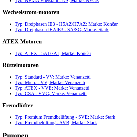
Typ: NEMA Edelstahl - NS; Marke: BEGE
Wechselstrom-motoren
Typ: Dreiphasen IE3 - H5AZ/H7AZ; Marke: Končar
Typ: Dreiphasen IE2/IE3 - SA/SC; Marke: Stark
ATEX Motoren
Typ: ATEX - 5AT/7AT; Marke: Končar
Rüttelmotoren
Typ: Standard - VV; Marke: Venanzetti
Typ: Micro - VV; Marke: Venanzetti
Typ: ATEX - VVE; Marke: Venanzetti
Typ: CSA - VVC; Marke: Venanzetti
Fremdlüfter
Typ: Premium Fremdbelüftung - SVE; Marke: Stark
Typ: Fremdbelüftung - SVB; Marke: Stark
Pumpen