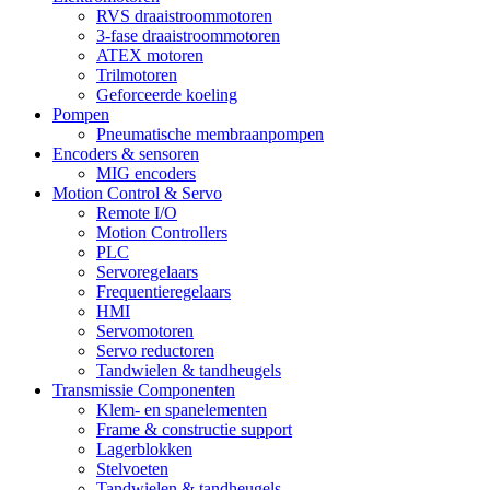
RVS draaistroommotoren
3-fase draaistroommotoren
ATEX motoren
Trilmotoren
Geforceerde koeling
Pompen
Pneumatische membraanpompen
Encoders & sensoren
MIG encoders
Motion Control & Servo
Remote I/O
Motion Controllers
PLC
Servoregelaars
Frequentieregelaars
HMI
Servomotoren
Servo reductoren
Tandwielen & tandheugels
Transmissie Componenten
Klem- en spanelementen
Frame & constructie support
Lagerblokken
Stelvoeten
Tandwielen & tandheugels