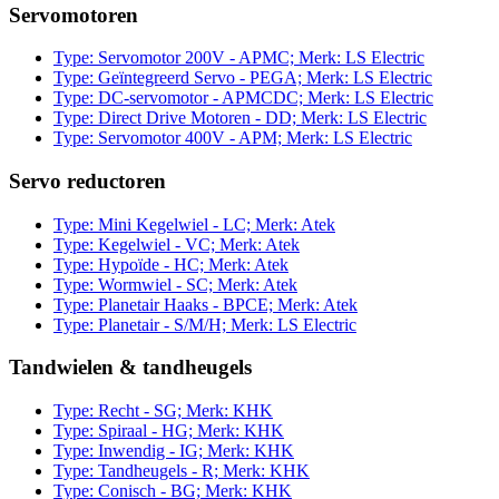
Servomotoren
Type: Servomotor 200V - APMC; Merk: LS Electric
Type: Geïntegreerd Servo - PEGA; Merk: LS Electric
Type: DC-servomotor - APMCDC; Merk: LS Electric
Type: Direct Drive Motoren - DD; Merk: LS Electric
Type: Servomotor 400V - APM; Merk: LS Electric
Servo reductoren
Type: Mini Kegelwiel - LC; Merk: Atek
Type: Kegelwiel - VC; Merk: Atek
Type: Hypoïde - HC; Merk: Atek
Type: Wormwiel - SC; Merk: Atek
Type: Planetair Haaks - BPCE; Merk: Atek
Type: Planetair - S/M/H; Merk: LS Electric
Tandwielen & tandheugels
Type: Recht - SG; Merk: KHK
Type: Spiraal - HG; Merk: KHK
Type: Inwendig - IG; Merk: KHK
Type: Tandheugels - R; Merk: KHK
Type: Conisch - BG; Merk: KHK