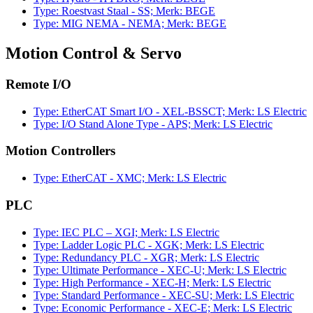
Type: Roestvast Staal - SS; Merk: BEGE
Type: MIG NEMA - NEMA; Merk: BEGE
Motion Control & Servo
Remote I/O
Type: EtherCAT Smart I/O - XEL-BSSCT; Merk: LS Electric
Type: I/O Stand Alone Type - APS; Merk: LS Electric
Motion Controllers
Type: EtherCAT - XMC; Merk: LS Electric
PLC
Type: IEC PLC – XGI; Merk: LS Electric
Type: Ladder Logic PLC - XGK; Merk: LS Electric
Type: Redundancy PLC - XGR; Merk: LS Electric
Type: Ultimate Performance - XEC-U; Merk: LS Electric
Type: High Performance - XEC-H; Merk: LS Electric
Type: Standard Performance - XEC-SU; Merk: LS Electric
Type: Economic Performance - XEC-E; Merk: LS Electric