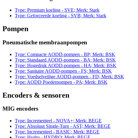
Type: Premium koeling - SVE; Merk: Stark
Type: Geforceerde koeling - SVB; Merk: Stark
Pompen
Pneumatische membraanpompen
Type: Compacte AODD-pompen - BP; Merk: BSK
Type: Standaard AODD-pompen - BA; Merk: BSK
Type: Hogedruk AODD-pompen - HA; Merk: BSK
Type: Sanitaire AODD-pompen - FS; Merk: BSK
Type: Voedselveilige AODD-pompen - FD; Merk: BSK
Type: AODD Poederpompen - PA; Merk: BSK
Encoders & sensoren
MIG encoders
Type: Incrementeel - NOVA+; Merk: BEGE
Type: Absoluut Single-Turn - AST; Merk: BEGE
Type: Incrementeel - BASIC; Merk: BEGE
Type: Hydro - HYDRO; Merk: BEGE