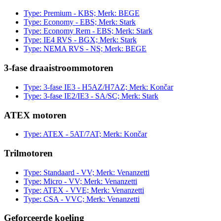
Type: Premium - KBS; Merk: BEGE
Type: Economy - EBS; Merk: Stark
Type: Economy Rem - EBS; Merk: Stark
Type: IE4 RVS - BGX; Merk: Stark
Type: NEMA RVS - NS; Merk: BEGE
3-fase draaistroommotoren
Type: 3-fase IE3 - H5AZ/H7AZ; Merk: Končar
Type: 3-fase IE2/IE3 - SA/SC; Merk: Stark
ATEX motoren
Type: ATEX - 5AT/7AT; Merk: Končar
Trilmotoren
Type: Standaard - VV; Merk: Venanzetti
Type: Micro - VV; Merk: Venanzetti
Type: ATEX - VVE; Merk: Venanzetti
Type: CSA - VVC; Merk: Venanzetti
Geforceerde koeling