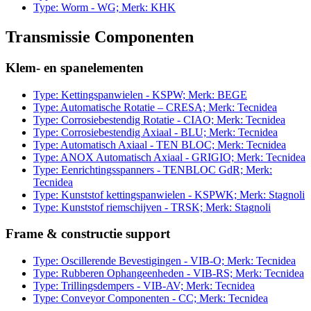
Type: Worm - WG; Merk: KHK
Transmissie Componenten
Klem- en spanelementen
Type: Kettingspanwielen - KSPW; Merk: BEGE
Type: Automatische Rotatie – CRESA; Merk: Tecnidea
Type: Corrosiebestendig Rotatie - CIAO; Merk: Tecnidea
Type: Corrosiebestendig Axiaal - BLU; Merk: Tecnidea
Type: Automatisch Axiaal - TEN BLOC; Merk: Tecnidea
Type: ANOX Automatisch Axiaal - GRIGIO; Merk: Tecnidea
Type: Eenrichtingsspanners - TENBLOC GdR; Merk:
Tecnidea
Type: Kunststof kettingspanwielen - KSPWK; Merk: Stagnoli
Type: Kunststof riemschijven - TRSK; Merk: Stagnoli
Frame & constructie support
Type: Oscillerende Bevestigingen - VIB-O; Merk: Tecnidea
Type: Rubberen Ophangeenheden - VIB-RS; Merk: Tecnidea
Type: Trillingsdempers - VIB-AV; Merk: Tecnidea
Type: Conveyor Componenten - CC; Merk: Tecnidea