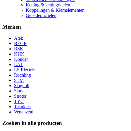
Ketting & kettingwielen
Koppelingen & Klemelementen
Geleideprofielen
Merken
Atek
BEGE
BSK
KHK
Končar
LAT
LS Electric
Röchling
STM
Stagnoli
Stark
Ströter
TYC
Tecnidea
Venanzetti
Zoeken in alle producten