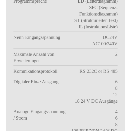
Programmsprache
LD (Leiterdiagramm)
SFC (Sequenz-
Funktionsdiagramm)
ST (Strukturierter Text)
IL (InstruktionsListe)
Nenn-Eingangsspannung
DC24V
AC100/240V
Maximale Anzahl von
2
Erweiterungen
Kommikationsprotokoll
RS-232C or RS-485
Digitaler Ein- / Ausgang
6
8
12
18 24 V DC Ausgänge
Analoge Eingangsspannung
4
/ Strom
6
8
128 PNP/NPN/24 V DC