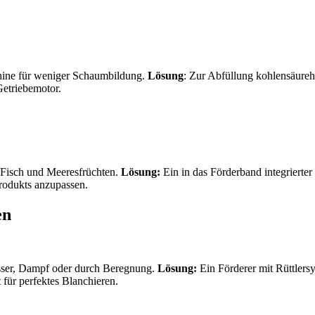
chine für weniger Schaumbildung.
Lösung
: Zur Abfüllung kohlensäureha
etriebemotor.
Fisch und Meeresfrüchten.
Lösung:
Ein in das Förderband integriert
rodukts anzupassen.
en
asser, Dampf oder durch Beregnung.
Lösung:
Ein Förderer mit Rüttlers
 für perfektes Blanchieren.