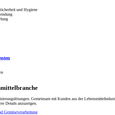
Sicherheit und Hygiene
nwendung
elung
enten
en
smittelbranche
isierungslösungen. Gemeinsam mit Kunden aus der Lebensmittelindustr
re Details anzuzeigen.
nd Gemüseverarbeitung