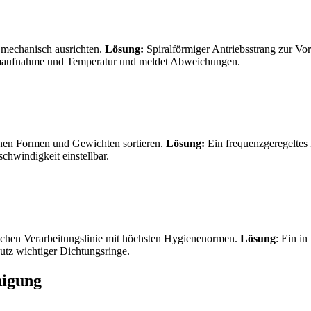
 mechanisch ausrichten.
Lösung:
Spiralförmiger Antriebsstrang zur Vo
tromaufnahme und Temperatur und meldet Abweichungen.
enen Formen und Gewichten sortieren.
Lösung:
Ein frequenzgeregeltes 
chwindigkeit einstellbar.
ischen Verarbeitungslinie mit höchsten Hygienenormen.
Lösung
: Ein i
tz wichtiger Dichtungsringe.
nigung