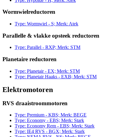
Type: Hypoïde - H; Merk: Atek
Wormwielreductoren
Type: Wormwiel - S; Merk: Atek
Parallelle & vlakke opsteek reductoren
Type: Parallel - RXP; Merk: STM
Planetaire reductoren
Type: Planetair - EX; Merk: STM
Type: Planetair Haaks - EXB; Merk: STM
Elektromotoren
RVS draaistroommotoren
Type: Premium - KBS; Merk: BEGE
Type: Economy - EBS; Merk: Stark
Type: Economy Rem - EBS; Merk: Stark
Type: IE4 RVS - BGX; Merk: Stark
Type: NEMA RVS - NS; Merk: BEGE