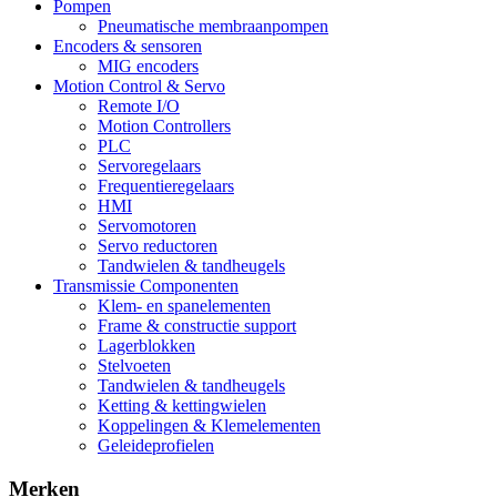
Pompen
Pneumatische membraanpompen
Encoders & sensoren
MIG encoders
Motion Control & Servo
Remote I/O
Motion Controllers
PLC
Servoregelaars
Frequentieregelaars
HMI
Servomotoren
Servo reductoren
Tandwielen & tandheugels
Transmissie Componenten
Klem- en spanelementen
Frame & constructie support
Lagerblokken
Stelvoeten
Tandwielen & tandheugels
Ketting & kettingwielen
Koppelingen & Klemelementen
Geleideprofielen
Merken