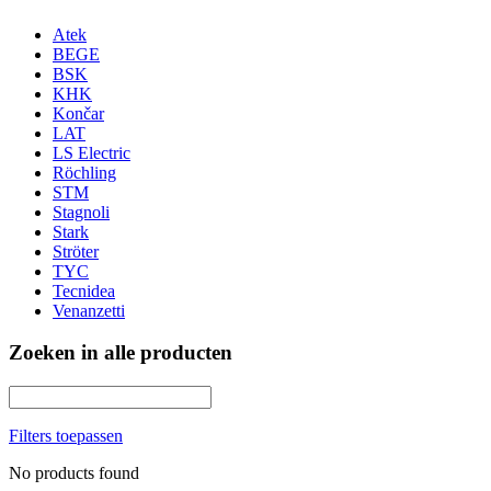
Atek
BEGE
BSK
KHK
Končar
LAT
LS Electric
Röchling
STM
Stagnoli
Stark
Ströter
TYC
Tecnidea
Venanzetti
Zoeken in alle producten
Filters toepassen
No products found