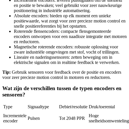
Incrementele encoders: leveren pulssignalen om de snelheid
en positie te bewaken; veel gebruikt voor zeer nauwkeurige
positionering in industriële automatisering.
Absolute encoders: bieden op elk moment een unieke
positiewaarde, wat zorgt voor zeer precieze motion control en
snelle positiereferenties bij het opstarten.
Roterende flensencoders: compacte flensgemonteerde
encoders ontworpen voor een naadloze integratie met motoren
en reductoren.
Magnetische roterende encoders: robuuste oplossing voor
zware industriële omgevingen met stof, vocht of trillingen.
Lineaire en naderingssensoren: zetten beweging om in
elektrische signalen om in realtime feedback te verwerken.
Tip:
Gebruik sensoren voor feedback over de positie en encoders
voor zeer precieze motion control in motoren en reductoren.
Wat zijn de verschillen tussen de typen encoders en
sensoren?
Type
Signaaltype
Debiet/resolutie
Druk/toerental
Incrementele
Hoge
Pulsen
Tot 2048 PPR
encoder
snelheidsomwenteling