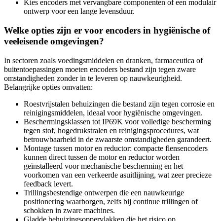
Kies encoders met vervangbare componenten of een modulair
ontwerp voor een lange levensduur.
Welke opties zijn er voor encoders in hygiënische of
veeleisende omgevingen?
In sectoren zoals voedingsmiddelen en dranken, farmaceutica of
buitentoepassingen moeten encoders bestand zijn tegen zware
omstandigheden zonder in te leveren op nauwkeurigheid.
Belangrijke opties omvatten:
Roestvrijstalen behuizingen die bestand zijn tegen corrosie en
reinigingsmiddelen, ideaal voor hygiënische omgevingen.
Beschermingsklassen tot IP69K voor volledige bescherming
tegen stof, hogedrukstralen en reinigingsprocedures, wat
betrouwbaarheid in de zwaarste omstandigheden garandeert.
Montage tussen motor en reductor: compacte flensencoders
kunnen direct tussen de motor en reductor worden
geïnstalleerd voor mechanische bescherming en het
voorkomen van een verkeerde asuitlijning, wat zeer precieze
feedback levert.
Trillingsbestendige ontwerpen die een nauwkeurige
positionering waarborgen, zelfs bij continue trillingen of
schokken in zware machines.
Gladde behuizingsoppervlakken die het risico op