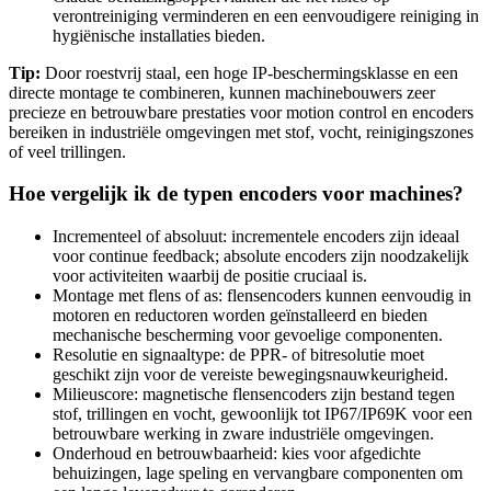
verontreiniging verminderen en een eenvoudigere reiniging in
hygiënische installaties bieden.
Tip:
Door roestvrij staal, een hoge IP-beschermingsklasse en een
directe montage te combineren, kunnen machinebouwers zeer
precieze en betrouwbare prestaties voor motion control en encoders
bereiken in industriële omgevingen met stof, vocht, reinigingszones
of veel trillingen.
Hoe vergelijk ik de typen encoders voor machines?
Incrementeel of absoluut: incrementele encoders zijn ideaal
voor continue feedback; absolute encoders zijn noodzakelijk
voor activiteiten waarbij de positie cruciaal is.
Montage met flens of as: flensencoders kunnen eenvoudig in
motoren en reductoren worden geïnstalleerd en bieden
mechanische bescherming voor gevoelige componenten.
Resolutie en signaaltype: de PPR- of bitresolutie moet
geschikt zijn voor de vereiste bewegingsnauwkeurigheid.
Milieuscore: magnetische flensencoders zijn bestand tegen
stof, trillingen en vocht, gewoonlijk tot IP67/IP69K voor een
betrouwbare werking in zware industriële omgevingen.
Onderhoud en betrouwbaarheid: kies voor afgedichte
behuizingen, lage speling en vervangbare componenten om