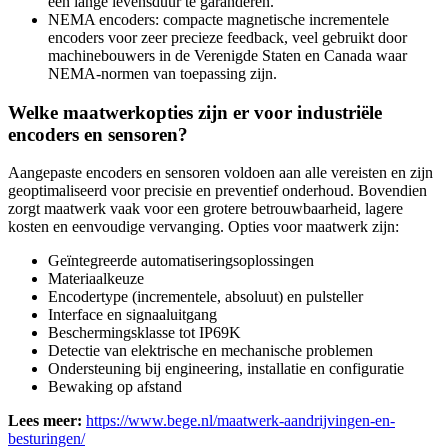
een lange levensduur te garanderen.
NEMA encoders: compacte magnetische incrementele
encoders voor zeer precieze feedback, veel gebruikt door
machinebouwers in de Verenigde Staten en Canada waar
NEMA-normen van toepassing zijn.
Welke maatwerkopties zijn er voor industriële
encoders en sensoren?
Aangepaste encoders en sensoren voldoen aan alle vereisten en zijn
geoptimaliseerd voor precisie en preventief onderhoud. Bovendien
zorgt maatwerk vaak voor een grotere betrouwbaarheid, lagere
kosten en eenvoudige vervanging. Opties voor maatwerk zijn:
Geïntegreerde automatiseringsoplossingen
Materiaalkeuze
Encodertype (incrementele, absoluut) en pulsteller
Interface en signaaluitgang
Beschermingsklasse tot IP69K
Detectie van elektrische en mechanische problemen
Ondersteuning bij engineering, installatie en configuratie
Bewaking op afstand
Lees meer:
https://www.bege.nl/maatwerk-aandrijvingen-en-
besturingen/