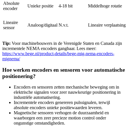
Absolute
Unieke positie
4-18 bit
Middelhoge rotatie
encoder
Lineaire
Analoog/digitaal
N.v.t.
Lineaire verplaatsing
sensor
Tip:
Voor machinebouwers in de Verenigde Staten en Canada zijn
incrementele NEMA encoders gangbaar. Lees meer:
https://www.bege.nl/product-details/bege-mig-nema-encoders-
mignema/
Hoe werken encoders en sensoren voor automatische
positionering?
Encoders en sensoren zetten mechanische beweging om in
elektrische signalen voor zeer nauwkeurige positionering in
industriële automatisering.
Incrementele encoders genereren pulssignalen, terwijl
absolute encoders unieke positiewaarden leveren.
Magnetische sensoren verhogen de duurzaamheid en
waarborgen een zeer precieze motion control onder
ongunstige omstandigheden.