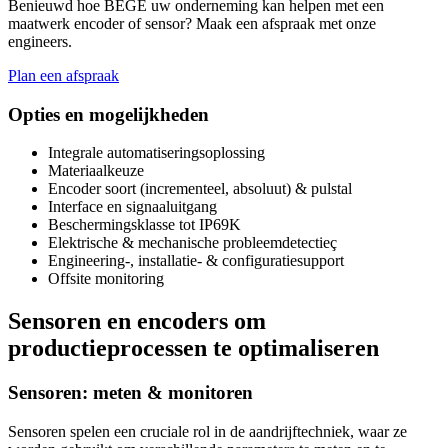
Benieuwd hoe BEGE uw onderneming kan helpen met een
maatwerk encoder of sensor? Maak een afspraak met onze
engineers.
Plan een afspraak
Opties en mogelijkheden
Integrale automatiseringsoplossing
Materiaalkeuze
Encoder soort (incrementeel, absoluut) & pulstal
Interface en signaaluitgang
Beschermingsklasse tot IP69K
Elektrische & mechanische probleemdetectieç
Engineering-, installatie- & configuratiesupport
Offsite monitoring
Sensoren en encoders om
productieprocessen te optimaliseren
Sensoren: meten & monitoren
Sensoren spelen een cruciale rol in de aandrijftechniek, waar ze